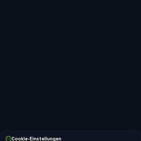
Scafa Immobilien GmbH
SCHWESTERGESELLSCHAFT · IMMOBILIEN
Erwerb und Verwaltung von Multi-
Family-Immobilien in Deutschland und
Italien.
Sundern, Deutschland
scafa-immobilien.de
Scafa Investment LLC
SCHWESTERGESELLSCHAFT · TECHNOLOGIE
Technologie- und
Investmentgesellschaft. App-
Cookie-Einstellungen