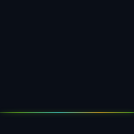
Produktmanagerin
Konsumgüterhersteller, Bayern
"Zuverlässig, flexibel und immer erreichbar. Die
Blisterverpackungen für unsere Medizinprodukte
erfüllen höchste Qualitätsstandards. Klare
Empfehlung!"
Geschäftsführer
Medizintechnik-Unternehmen, Hessen