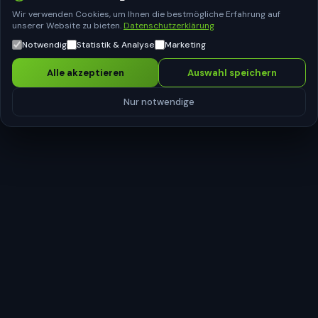
Entwicklung (iOS & Android) und Real
Wir verwenden Cookies, um Ihnen die bestmögliche Erfahrung auf
Estate in Miami.
unserer Website zu bieten.
Datenschutzerklärung
Notwendig
Statistik & Analyse
Marketing
Cutler Bay, Florida, USA
Alle akzeptieren
Auswahl speichern
scafa-investments.com
Nur notwendige
3
3
GESCHÄFTSBEREICHE
SCHWESTERGESELLSCHAF
2
MADE IN GERMANY
LÄNDER (DE & USA)