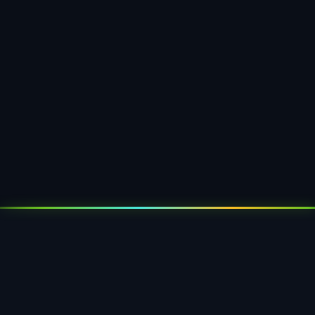
Siegelblister
Gesiegelte Blisterverpackungen mit
Kartonrückseite — manipulationssicher,
perfekt für Pharma und Konsumgüter.
Mehr erfahren