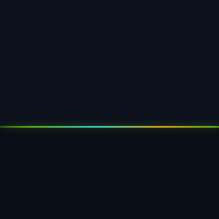
Vliesverarbeitung
Industrielle Vliesverarbeitung für
Filtertaschen, Schutzhüllen und
technische Vliesstoffe — präzise
zugeschnitten und konfektioniert.
Mehr erfahren