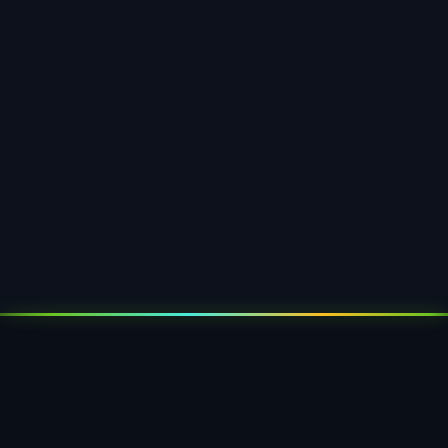
Made in Germany
Výroba v Sunderne, Sauerland — najvyššie
štandardy kvality a osobný kontakt pre vas
opakovateľný systém.