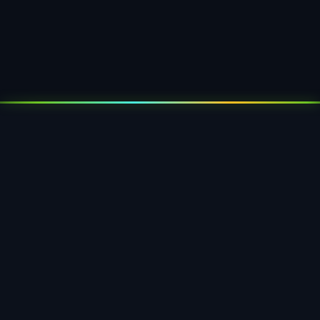
úplná sledovateľnosť každého podnosu v
obehovom systéme.