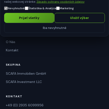
NAVIGÁCIA
našej webovej stránke.
Zásady ochrany osobných údajov
Nevyhnutné
Štatistika & Analýza
Marketing
Blistrové Obaly
Plastové Podnosy
Prijať všetky
Uložiť výber
Papierový Blister
Iba nevyhnutné
Spracovanie Netkanej Textílie
O Nás
Kontakt
SKUPINA
SCAFA Immobilien GmbH
SCAFA Investment LLC
KONTAKT
+49 (0) 2935 6099956