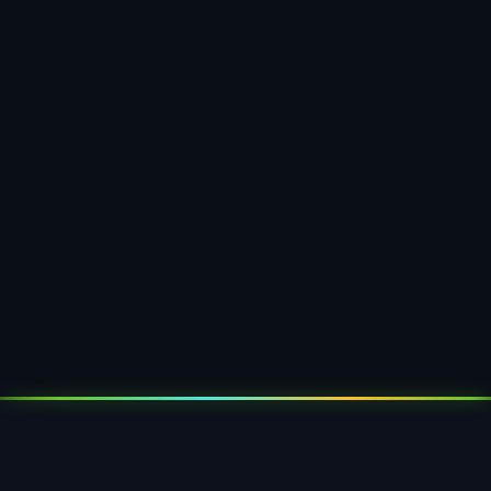
Potravinovy priemysel
Opakované podnosy pre potravinovu logistiku —
umyvatelne v umyvacke, vhodné pre kontakt s
potravinami