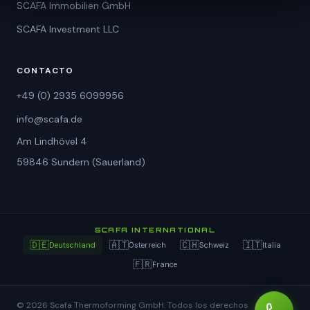
SCAFA Immobilien GmbH
SCAFA Investment LLC
CONTACTO
+49 (0) 2935 6099956
info@scafa.de
Am Lindhövel 4
59846 Sundern (Sauerland)
SCAFA INTERNATIONAL
🇩🇪
🇦🇹
🇨🇭
🇮🇹
Deutschland
Österreich
Schweiz
Italia
🇫🇷
France
© 2026 Scafa Thermoforming GmbH. Todos los derechos