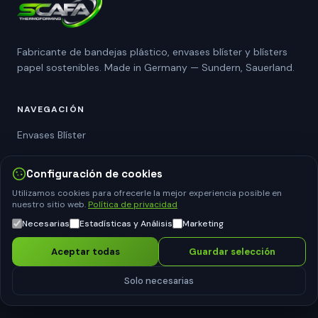
Fabricante de bandejas plástico, envases blíster y blísters
papel sostenibles. Made in Germany — Sundern, Sauerland.
NAVEGACIÓN
Envases Blíster
Bandejas Plástico
Configuración de cookies
Blíster Papel
Utilizamos cookies para ofrecerle la mejor experiencia posible en
nuestro sitio web.
Política de privacidad
Procesamiento No Tejido
Necesarias
Estadísticas y Análisis
Marketing
Sobre Nosotros
Aceptar todas
Guardar selección
Contacto
Solo necesarias
EL GRUPO