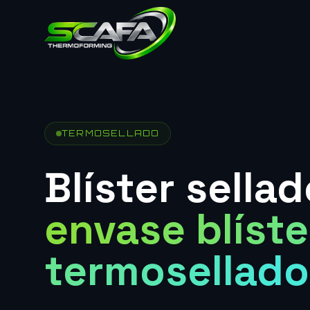
TERMOSELLADO
Blíster sella
envase blíste
termosellado