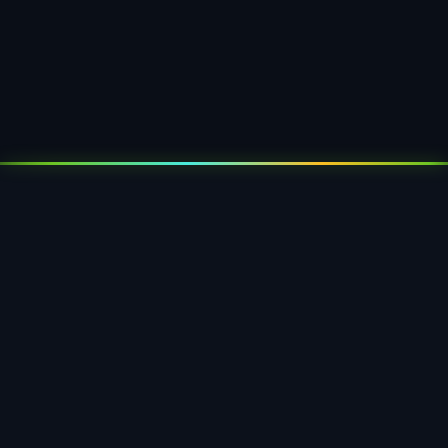
mit Rastverbindungen, Griffnoppen und Euro-
Lochung. Ab 5.000 Stück mit eigenem
Werkzeugbau.