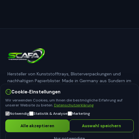
Hersteller von Kunststofftrays, Blisterverpackungen und
nachhaltigen Papierblister. Made in Germany aus Sundern im
Sauerland.
Cookie-Einstellungen
Wir verwenden Cookies, um Ihnen die bestmögliche Erfahrung auf
unserer Website zu bieten.
Datenschutzerklärung
NAVIGATION
Notwendig
Statistik & Analyse
Marketing
Blisterverpackungen
Alle akzeptieren
Auswahl speichern
Kunststofftrays
Papierblister
Nur notwendige