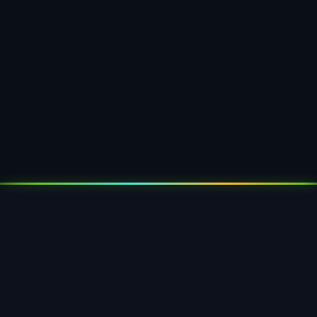
Spielzeug & Accessoires
Transparente Klappblister für Spielwaren,
Modeartikel und Accessoires — sichtbar und
diebstahlgeschützt