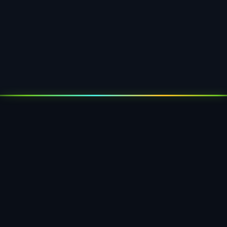
Mehrere Scharniertypen
Film-, Piano- oder verstärktes Scharnier — je nach
Belastung und Öffnungshäufigkeit.