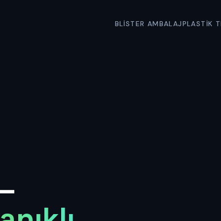
BLISTER AMBALAJ
PLASTIK T
 —
anıklı