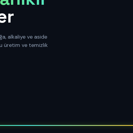
er
YAĞA DAYANIKLI
MAD
a, alkaliye ve aside
u üretim ve temizlik