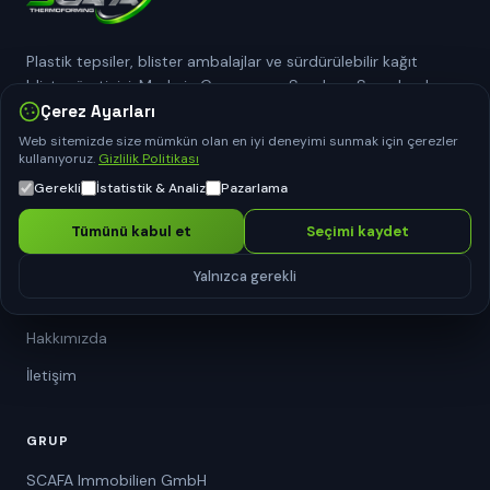
Plastik tepsiler, blister ambalajlar ve sürdürülebilir kağıt
blister üreticisi. Made in Germany — Sundern, Sauerland.
Çerez Ayarları
Web sitemizde size mümkün olan en iyi deneyimi sunmak için çerezler
NAVIGASYON
kullanıyoruz.
Gizlilik Politikası
Gerekli
İstatistik & Analiz
Pazarlama
Blister Ambalaj
Plastik Tepsiler
Tümünü kabul et
Seçimi kaydet
Kağıt Blister
Yalnızca gerekli
Dokuma Dışı İşleme
Hakkımızda
İletişim
GRUP
SCAFA Immobilien GmbH