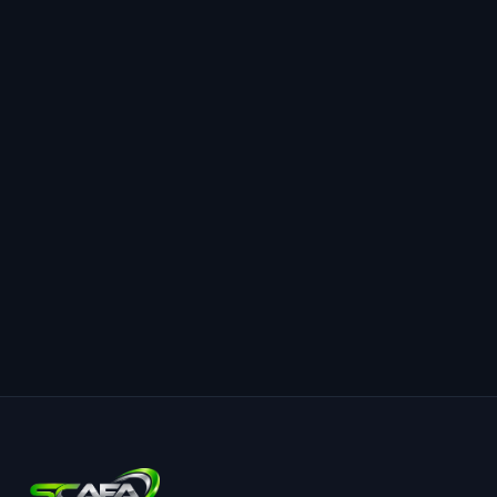
Talebi gönderin
*
Zorunlu alanlar
Gizlilik
Politikamıza