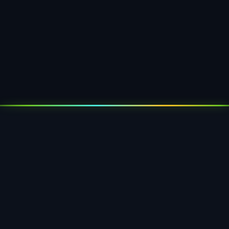
Otomotiv elektroniği
Kontrol üniteleri ve sensör modülleri için tepsiler —
ESD koruma ile taşıma stabilitesi birleşik