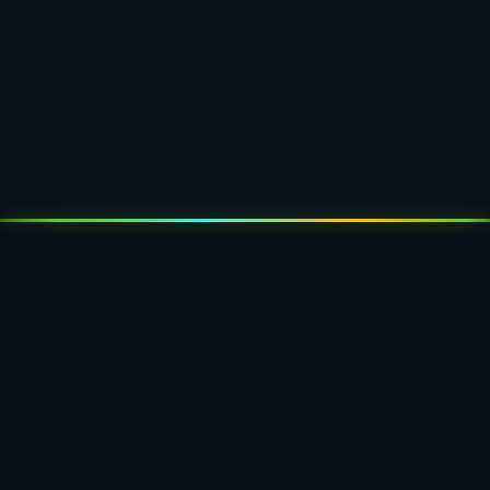
Made in Germany
Üretim Sundern, Sauerland'da — kısa teslimat
yolları, hızlı tepki süreleri, en yüksek kalite
standartları.