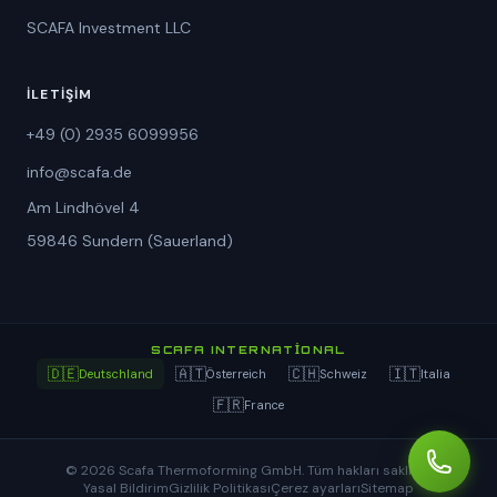
SCAFA Investment LLC
İLETIŞIM
+49 (0) 2935 6099956
info@scafa.de
Am Lindhövel 4
59846 Sundern (Sauerland)
SCAFA INTERNATIONAL
🇩🇪
🇦🇹
🇨🇭
🇮🇹
Deutschland
Österreich
Schweiz
Italia
🇫🇷
France
© 2026 Scafa Thermoforming GmbH. Tüm hakları saklıdır.
Yasal Bildirim
Gizlilik Politikası
Çerez ayarları
Sitemap