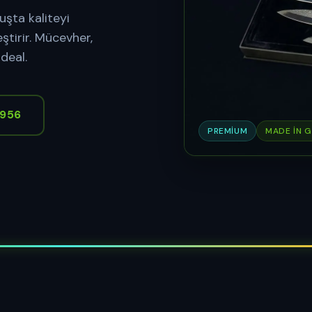
uşta kaliteyi
ştirir. Mücevher,
deal.
9956
PREMIUM
MADE IN 