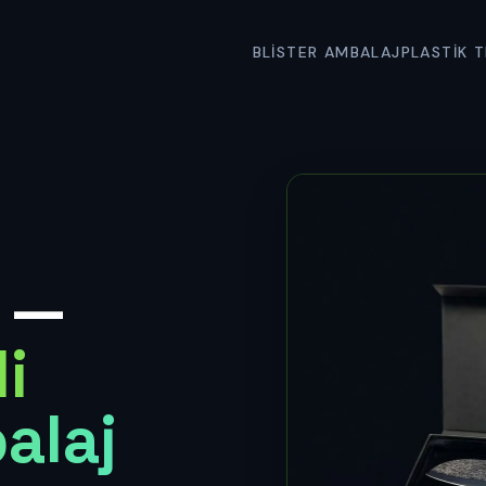
BLISTER AMBALAJ
PLASTIK T
r —
i
alaj